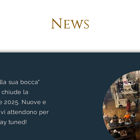
News
lla sua bocca"
a chiude la
 2025. Nuove e
 vi attendono per
tay tuned!