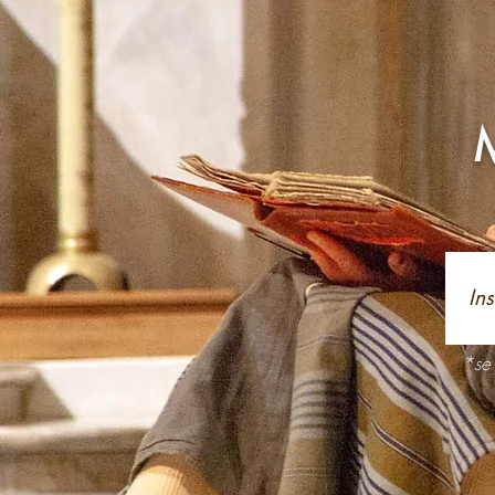
M
*se 