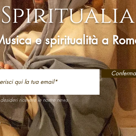
Spiritualia
usica e spiritualità a Ro
Conferma
desideri ricevere le nostre news