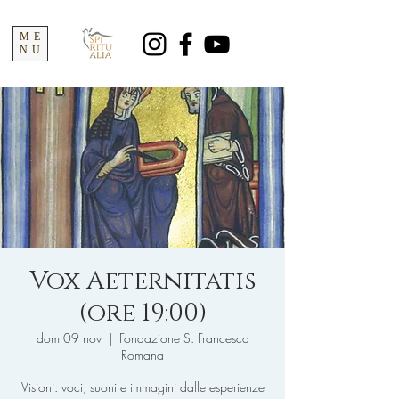
ME
NU
Vox Aeternitatis
(ore 19:00)
dom 09 nov
  |  
Fondazione S. Francesca
Romana
Visioni: voci, suoni e immagini dalle esperienze