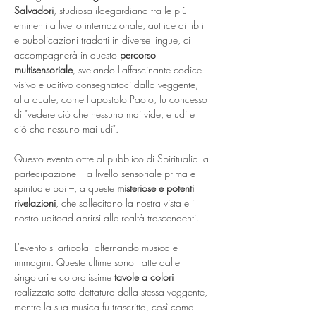
Salvadori
, studiosa ildegardiana tra le più 
eminenti a livello internazionale, autrice di libri 
e pubblicazioni tradotti in diverse lingue, ci 
accompagnerà in questo 
percorso 
multisensoriale
, svelando l'affascinante codice 
visivo e uditivo consegnatoci dalla veggente, 
alla quale, come l'apostolo Paolo, fu concesso 
di "vedere ciò che nessuno mai vide, e udire 
ciò che nessuno mai udì".  
Questo evento offre al pubblico di Spiritualia la 
partecipazione – a livello sensoriale prima e 
spirituale poi –, a queste 
misteriose e potenti 
rivelazioni
, che sollecitano la nostra vista e il 
nostro uditoad aprirsi alle realtà trascendenti.
L'evento si articola  alternando musica e 
immagini.
Queste ultime sono tratte dalle 
singolari e coloratissime 
tavole a colori
realizzate sotto dettatura della stessa veggente, 
mentre la sua musica fu trascritta, così come 