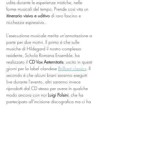
udita durante le esperienze mistiche, nelle 
forme musicali del tempo. Prende così vita un
itinerario visivo e uditivo
 di raro fascino e 
ricchezza espressiva..
L'esecuzione musicale merita un'annotazione a 
parte per due motivi. Il primo è che sulle 
musiche di Hildegard il nostro complesso 
residente, Schola Romana Ensemble, ha 
realizzato il 
CD Vox Aeternitatis
, uscito in questi 
giorni per la label olandese 
Brilliant classics
. Il 
secondo è che alcuni brani saranno eseguiti 
live durante l'evento, altri saranno invece 
riprodotti dal CD stesso per avere in qualche 
modo ancora con noi 
Luigi Polsini
, che ha 
partecipato all'incisione discografica ma ci ha 
purtroppo recentissimamente lasciati.
Gli artisti:
Sara Salvadori