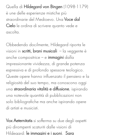
Quella di 
Hildegard von Bingen
 (1098-1179) 
è une delle esperienze mistiche più 
straordinarie del Medioevo. Una
 Voce dal 
Cielo
 le ordina di scrivere quanto vede e 
ascolta. 
Obbedendo docilmente, Hildegard riporta le 
visioni in 
scritti, brani musicali
  – la veggente è 
anche compositrice – e 
immagini
 dalla 
impressionante vividezza, di grande potenza 
espressiva e di profondo spessore teologico. 
Queste opere hanno influenzato il pensiero e la 
religiosità del suo tempo, ma conoscono oggi 
una
 straordinaria vitalità e diffusione
, ispirando 
una notevole quantità di pubblicazioni non 
solo bibliografiche ma anche ispirando opere 
di artisti e musicisti.
Vox Aeternitatis
 si sofferma su due degli aspetti 
più dirompenti scaturiti dalle visioni di 
Hildegard: 
le immagini e i suoni
.  
Sara 