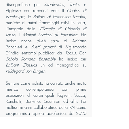
discografiche per
Stradivarius, Tactus
e
Vigiesse con repertori vari: il
Codice di
Bamberga
, le
Ballate di Francesco Landini
,
musiche di autori fiamminghi attivi in Italia,
l’integrale delle
Villanelle di Orlando di
Lasso
, i
Mottetti Mariani di Palestrina
. Ha
inciso anche
duetti sacri
di Adriano
Banchieri e
duetti profani
di Sigismondo
D’India, entrambi pubblicati da
Tactus
. Con
Schola Romana Ensemble
ha inciso per
Brilliant Classics
un cd monografico su
Hildegard von Bingen
.
Sempre come solista ha cantato anche molta
musica contemporanea con prime
esecuzioni di autori quali Taglietti, Vacca,
Ronchetti, Bonvino, Guarnieri ed altri. Per
moltissimi anni collaboratrice della RAI come
programmista regista radiofonica, dal 2020
è Consulente Musicale per la Radiofonia
presso il Centro di Produzione RAI di Roma.