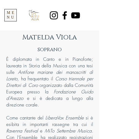
ME
NU
Matelda Viola
soprano
È diplomata in Canto e in Pianoforte;
laureata in Storia della Musica con una tesi
sulle
Antifone mariane dei manoscritti di
Loreto
, ha frequentato il
Corso triennale per
Direttori di Coro
organizzato dalla Comunità
Europea presso la
Fondazione Guido
d’Arezzo
e si è dedicata a lungo alla
direzione corale.
Come cantante del
LiberaVox Ensemble
si è
esibita in importanti rassegne tra cui il
Ravenna Festival
e
MiTo Settembre Musica
.
Con l’Ensemble ha realizzato registrazioni