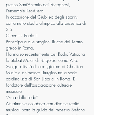
presso Sant’Antonio dei Portoghesi,
l’ensemble ResAltera.
In occasione del Giubileo degli sportivi
canta nello stadio olimpico alla presenza di
S.S.
Giovanni Paolo II.
Partecipa a due stagioni liriche del Teatro
greco in Roma.
Ha inciso recentemente per Radio Vaticana
lo Stabat Mater di Pergolesi come Alto.
Svolge attività di arrangiatore di Christian
Music e animatore Liturgico nella sede
cardinalizia di San Liborio in Roma. E’
fondatore dell’associazione culturale
musicale
“Arca della Lode”.
Attualmente collabora con diverse realtà
musicali sotto la guida del maestro Stefano
Sabene con il quale esegue concerti di
musica Rinascimentale e Barocca.