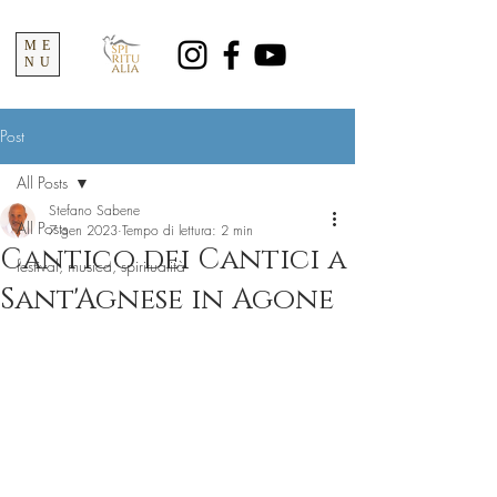
ME
NU
Post
All Posts
Stefano Sabene
All Posts
7 gen 2023
Tempo di lettura: 2 min
Cantico dei Cantici a
festival, musica, spiritualità
Sant'Agnese in Agone