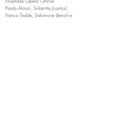
Ensemble Opera Omnia
Paola Alonzi, Sulamita (cantus)
Franco Todde, Salomone (tenor) e 
Chitarra rinascimentale
Lorenzo Sabene, Liuto rinascimentale
Stefano Sabene, Traversa rinascimentale 
e Direzione
Ecco i dettagli della performance: 
Cantico dei cantici